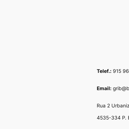
Telef.:
915 96
Email:
grib@b
Rua 2 Urbani
4535-334 P. 