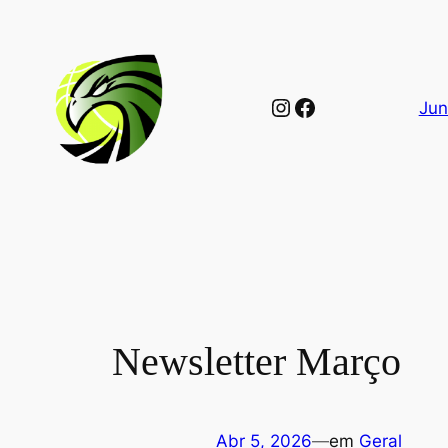
Saltar
para
o
conteúdo
Instagram
Facebook
Jun
Newsletter Março
Abr 5, 2026
—
em
Geral