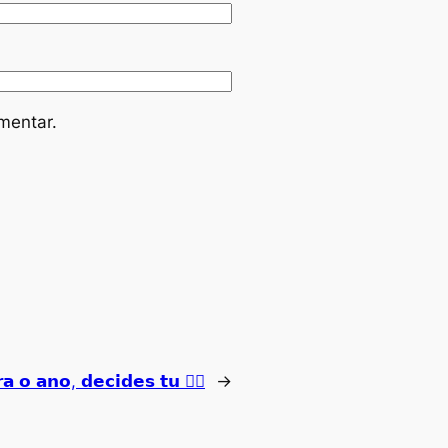
mentar.
𝗮𝗻𝗼, 𝗱𝗲𝗰𝗶𝗱𝗲𝘀 𝘁𝘂 👉🏻
→