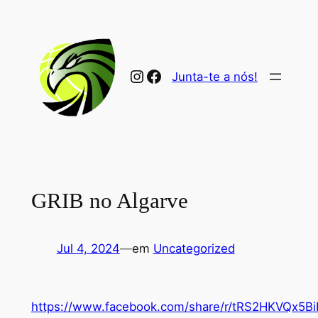
Saltar
para
o
conteúdo
Instagram
Facebook
Junta-te a nós!
GRIB no Algarve
Jul 4, 2024
—
em
Uncategorized
https://www.facebook.com/share/r/tRS2HKVQx5B