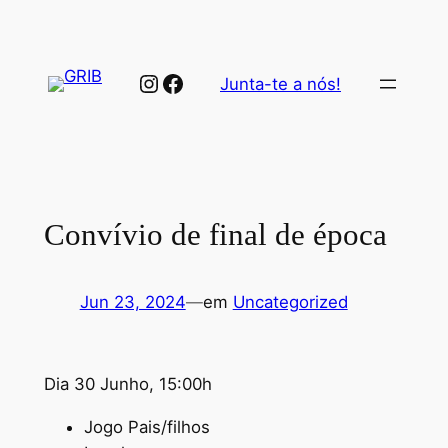
Saltar
para
o
Instagram
Facebook
Junta-te a nós!
conteúdo
Convívio de final de época
Jun 23, 2024
—
em
Uncategorized
Dia 30 Junho, 15:00h
Jogo Pais/filhos