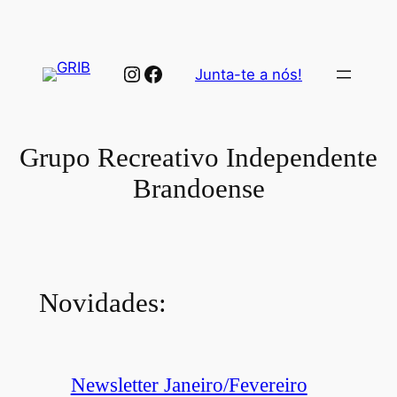
Saltar
para
o
Instagram
Facebook
Junta-te a nós!
conteúdo
Grupo Recreativo Independente
Brandoense
Novidades:
Newsletter Janeiro/Fevereiro