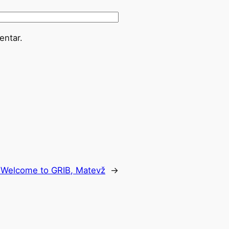
entar.
:
Welcome to GRIB, Matevž
→