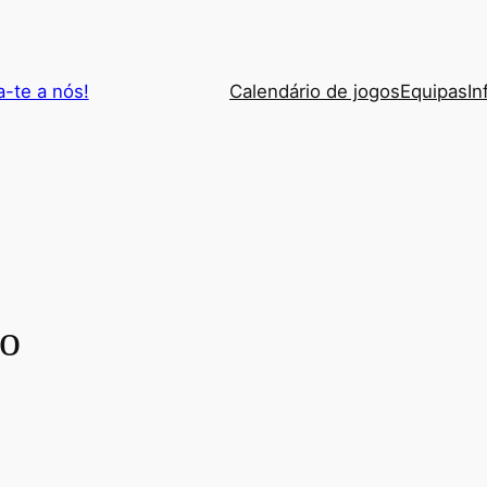
a-te a nós!
Calendário de jogos
Equipas
In
ro