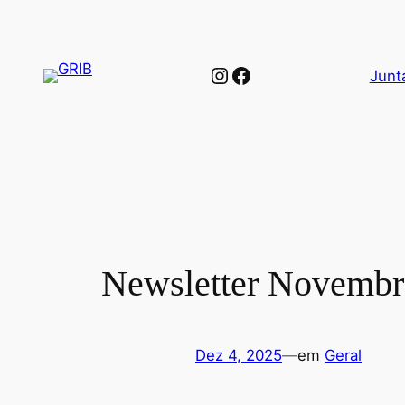
Saltar
para
o
Instagram
Facebook
Junt
conteúdo
Newsletter Novemb
Dez 4, 2025
—
em
Geral