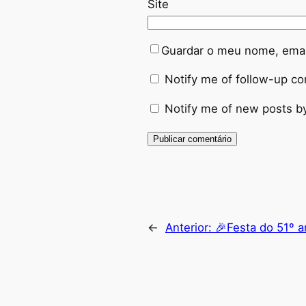
Site
Guardar o meu nome, email
Notify me of follow-up c
Notify me of new posts by
Alternative:
←
Anterior:
🎉Festa do 51º a