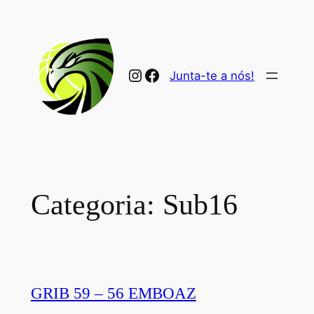
Saltar
para
o
conteúdo
Instagram
Facebook
Junta-te a nós!
Categoria:
Sub16
GRIB 59 – 56 EMBOAZ