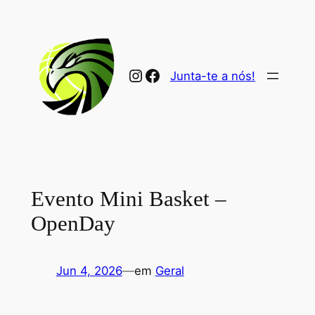
Saltar
para
o
conteúdo
Instagram
Facebook
Junta-te a nós!
Evento Mini Basket –
OpenDay
Jun 4, 2026
—
em
Geral