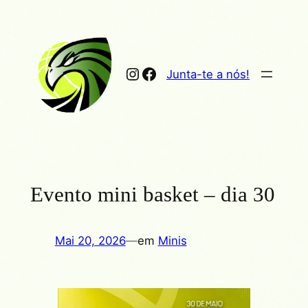
Saltar
para
o
conteúdo
Instagram
Facebook
Junta-te a nós!
Evento mini basket – dia 30
Mai 20, 2026
—
em
Minis