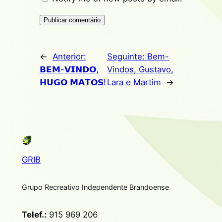
Alternative:
←
Anterior:
Seguinte:
Bem-
𝗕𝗘𝗠-𝗩𝗜𝗡𝗗𝗢,
Vindos, Gustavo,
𝗛𝗨𝗚𝗢 𝗠𝗔𝗧𝗢𝗦!
Lara e Martim
→
GRIB
Grupo Recreativo Independente Brandoense
Telef.:
915 969 206