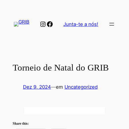
Saltar
para
o
Instagram
Facebook
Junta-te a nós!
conteúdo
Torneio de Natal do GRIB
Dez 9, 2024
—
em
Uncategorized
Share this: