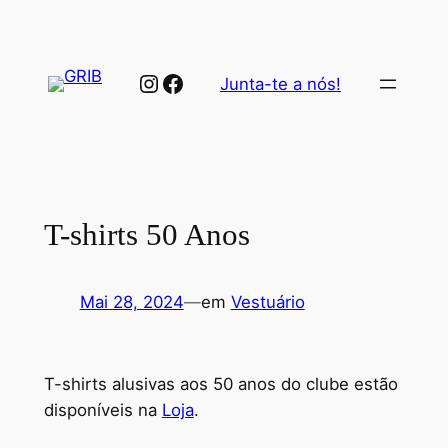
Saltar
para
o
Instagram
Facebook
Junta-te a nós!
conteúdo
T-shirts 50 Anos
Mai 28, 2024
—
em
Vestuário
T-shirts alusivas aos 50 anos do clube estão
disponíveis na
Loja
.