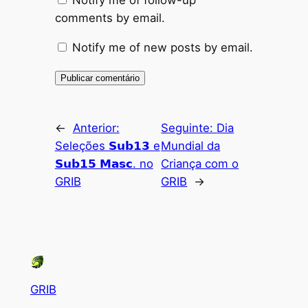
Notify me of follow-up
comments by email.
Notify me of new posts by email.
Alternative:
←
Anterior:
Seguinte:
Dia
Seleções 𝗦𝘂𝗯𝟭𝟯 e
Mundial da
𝗦𝘂𝗯𝟭𝟱 𝗠𝗮𝘀𝗰. no
Criança com o
GRIB
GRIB
→
GRIB