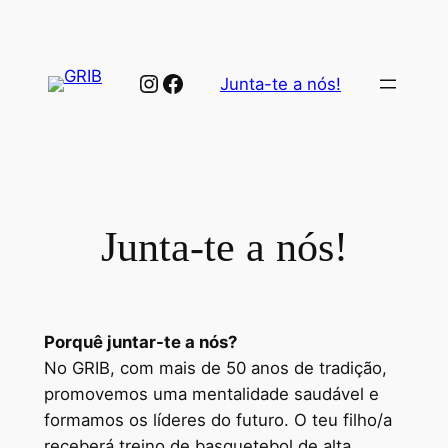
Saltar
para
o
Instagram
Facebook
Junta-te a nós!
conteúdo
Junta-te a nós!
Porquê juntar-te a nós?
No GRIB, com mais de 50 anos de tradição,
promovemos uma mentalidade saudável e
formamos os líderes do futuro. O teu filho/a
receberá treino de basquetebol de alta