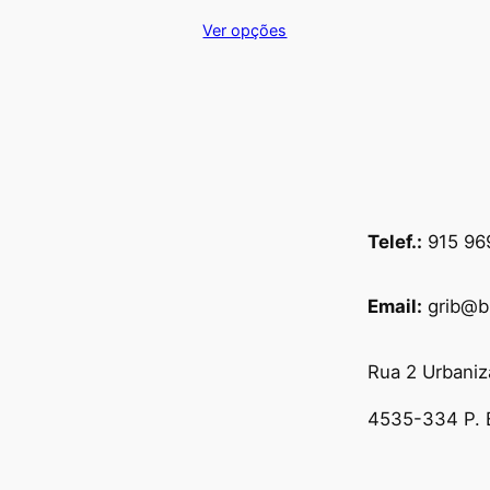
Ver opções
Telef.:
915 96
Email:
grib@b
Rua 2 Urbaniz
4535-334 P. 