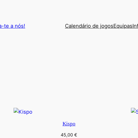
a-te a nós!
Calendário de jogos
Equipas
In
Kispo
45,00
€