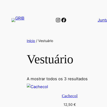
Saltar
para
o
Instagram
Facebook
Junt
conteúdo
Início
/ Vestuário
Vestuário
A mostrar todos os 3 resultados
Cachecol
12,50
€